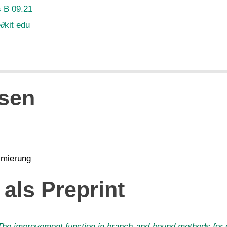
 B 09.21
e
∂
kit edu
sen
imierung
als Preprint
The improvement function in branch-and-bound methods for c