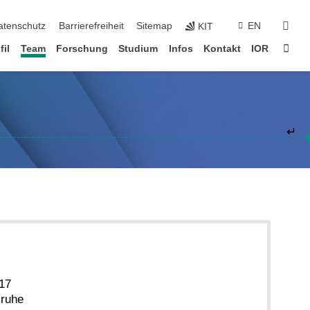
suc
atenschutz
Barrierefreiheit
Sitemap
EN
KIT
Star
fil
Team
Forschung
Studium
Infos
Kontakt
IOR
↵
 17
sruhe