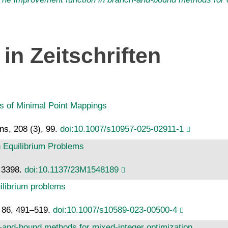
in Zeitschriften
s of Minimal Point Mappings
ns, 208 (3), 99.
doi:10.1007/s10957-025-02911-1
 Equilibrium Problems
– 3398.
doi:10.1137/23M1548189
ilibrium problems
, 86, 491–519.
doi:10.1007/s10589-023-00500-4
h-and-bound methods for mixed-integer optimization